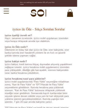
Join our mailing list and receive 10% off your first
order
iyzico ile Öde - Sıkça Sorulan Sorular
iyzico üyeliği ücretli mi?
Hayır, tamamen ücretsizdir. iyzico mobil uygulaması üzerinden
veya buraya tıklayarak anında üye olabilirsin.
iyzico ile Öde nedir?
Ödemenin en kolay hali olan iyzico ile Öde; ister bakiyenle, ister
banka kartınla ister havale/eft yöntemi ile en hızlı ve güvenli
şekilde ödeme yapmanı sağlar.
iyzico bakiye nedir?
iyzico bakiye; kredi kartına ihtiyaç duymadan alışveriş yapabilmeni
sağlayan tutardır. iyzico hesabına mobil uygulamamız üzerinden
para yükleyebilir, dilediğin gibi harcayabilir, istersen bakiyendeki
tutarı banka hesabına çekebilirsin.
iyzico hesabıma nasıl para yüklerim?
iyzico mobil uygulamasında “Para Yükle” seçeneğine tıkladıktan
sonra, “Kart ile Para Yükle” ve “EFT/Havale ile Para Yükle”
seçeneklerini görebilirsin. Kartınla hesabına para yüklemek
istersen, “Kart ile Para Yükle” butonuna tıklayarak yüklemek
istediğin tutarı girebilirsin. Sonrasında kayıtlı kartlarından birini
seçerek işleme devam edebilir veya yeni bir kart ekleyerek para
yükleme işlemini gerçekleştirebilirsin. Kartınla yaptığın tüm
işlemler, 7 gün 24 saat anında bakiyene yansır.
“EFT/Havale ile Para Yükle” seçeneği ile devam etmek istersen,