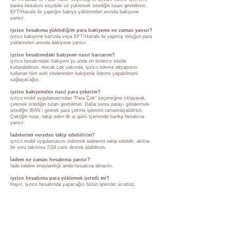
banka hesabını seçebilir ve yüklemek istediğin tutarı girebilirsin.
EFT/Havale ile yaptığın bakiye yüklemeleri anında bakiyene
yansır.
iyzico hesabıma yüklediğim para bakiyeme ne zaman yansır?
iyzico bakiyene kartınla veya EFT/Havale ile yapmış olduğun para
yüklemeleri anında bakiyene yansır.
iyzico hesabımdaki bakiyemi nasıl harcarım?
iyzico hesabındaki bakiyeni şu anda on binlerce sitede
kullanabilirsin. Ancak çok yakında, iyzico ödeme altyapısını
kullanan tüm web sitelerinden bakiyenle ödeme yapabilmeni
sağlayacağız.
iyzico bakiyemden nasıl para çekerim?
iyzico mobil uygulamasından “Para Çek“ seçeneğine tıklayarak,
çekmek istediğin tutarı girebilirsin. Daha sonra parayı göndermek
istediğin IBAN’ı girerek para çekme işlemini tamamlayabilirsin.
Çektiğin tutar, takip eden ilk iş günü içerisinde banka hesabına
yansır.
İadelerimi nereden takip edebilirim?
iyzico mobil uygulamasını indirerek iadelerini takip edebilir, aklına
bir soru takılırsa 7/24 canlı destek alabilirsin.
İadem ne zaman hesabıma yansır?
İade talebin onaylandığı anda hesabına aktarılır.
iyzico hesabıma para yüklemek ücretli mi?
Hayır, iyzico hesabında yapacağın bütün işlemler ücretsiz.
iyzico hesabımdan para çekmek ücretli mi?
Hayır, iyzico hesabında yapacağın bütün işlemler ücretsiz.
SUBSCRIBE TO OUR EMAIL & BE THE FIRST TO KNOW 